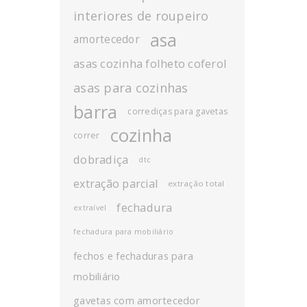
interiores de roupeiro
asa
amortecedor
asas cozinha folheto coferol
asas para cozinhas
barra
corrediças para gavetas
cozinha
correr
dobradiça
dtc
extração parcial
extração total
fechadura
extraível
fechadura para mobiliário
fechos e fechaduras para
mobiliário
gavetas com amortecedor