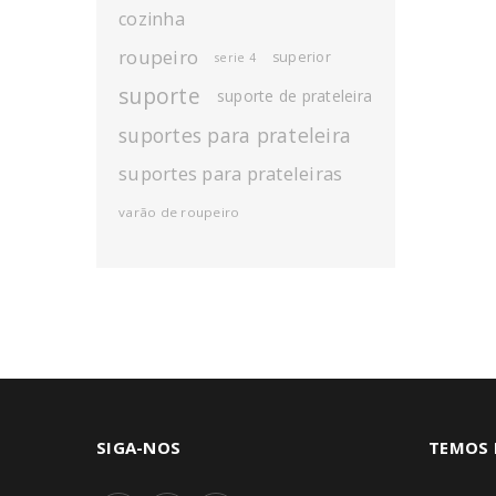
cozinha
roupeiro
superior
serie 4
suporte
suporte de prateleira
suportes para prateleira
suportes para prateleiras
varão de roupeiro
SIGA-NOS
TEMOS 