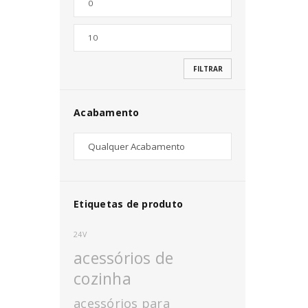
Nome de utilizador ou email
*
FILTRAR
Senha
*
Acabamento
INICIAR SESSÃO
PERDEU A SUA SENHA?
Etiquetas de produto
24V
acessórios de
cozinha
acessórios para