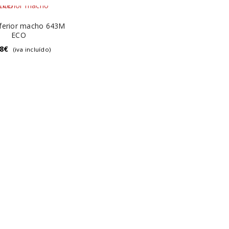
nferior macho 643M
ECO
8
€
(iva incluído)