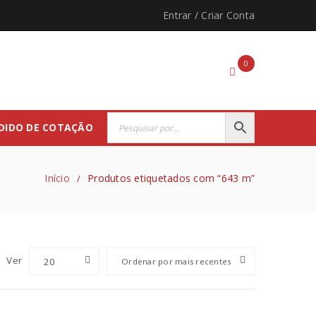
Entrar
/
Criar Conta
0
DIDO DE COTAÇÃO
Início
Produtos etiquetados com “643 m”
/
Ver
20
Ordenar por mais recentes