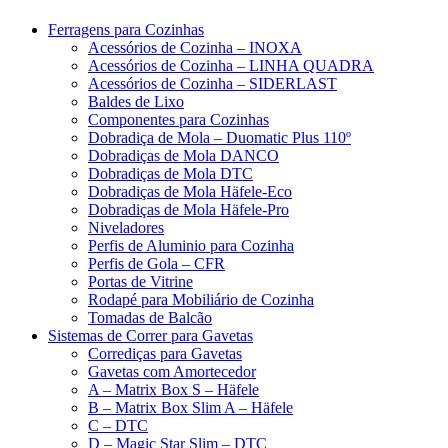
Ferragens para Cozinhas
Acessórios de Cozinha – INOXA
Acessórios de Cozinha – LINHA QUADRA
Acessórios de Cozinha – SIDERLAST
Baldes de Lixo
Componentes para Cozinhas
Dobradiça de Mola – Duomatic Plus 110º
Dobradiças de Mola DANCO
Dobradiças de Mola DTC
Dobradiças de Mola Häfele-Eco
Dobradiças de Mola Häfele-Pro
Niveladores
Perfis de Aluminio para Cozinha
Perfis de Gola – CFR
Portas de Vitrine
Rodapé para Mobiliário de Cozinha
Tomadas de Balcão
Sistemas de Correr para Gavetas
Corrediças para Gavetas
Gavetas com Amortecedor
A – Matrix Box S – Häfele
B – Matrix Box Slim A – Häfele
C – DTC
D – Magic Star Slim – DTC