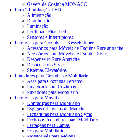
Gaveta de Cozinha MONACO
Loox5 Iluminação LED
Alimentação
Distribuição
Iluminação
Perfil para Fitas Led
Sensores e Interruptores
Ferragens para Cozinhas – Kesseböhmer
Acessórios para Móveis de Esquina Pure antracite
Acessórios para Móveis de Esquina Style
Despenseiro Pure Antracite
Despenseiros Style
Sistemas Elevatórios
Puxadores para Cozinhas e Mobiliário
Asas para Cozinhas Ferramol
Puxadores para Cozinhas
Puxadores para Mobiliário
Ferragens para Móveis
Dobradiças para Mobiliário
Espigas e Lamelas de Madeira
Fechaduras para Mobiliário Symo
Fechos e Fechaduras para Mobiliário
Ferragens para Camas
Pés para Mobiliário
Protetor Pés para Móveis