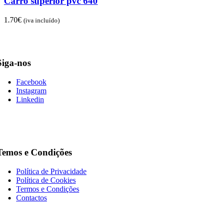
Carro superior pvc 640
1.70
€
(iva incluído)
Siga-nos
Facebook
Instagram
Linkedin
Temos e Condições
Política de Privacidade
Política de Cookies
Termos e Condições
Contactos