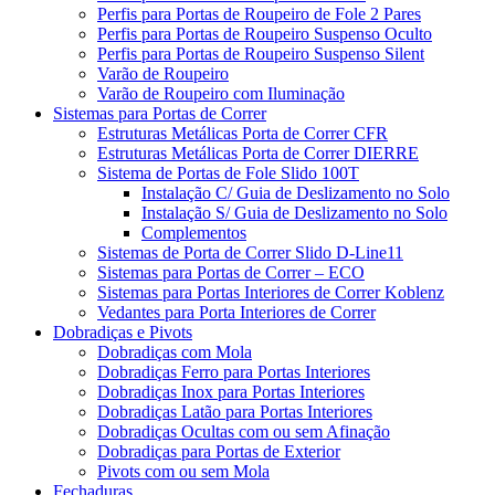
Perfis para Portas de Roupeiro de Fole 2 Pares
Perfis para Portas de Roupeiro Suspenso Oculto
Perfis para Portas de Roupeiro Suspenso Silent
Varão de Roupeiro
Varão de Roupeiro com Iluminação
Sistemas para Portas de Correr
Estruturas Metálicas Porta de Correr CFR
Estruturas Metálicas Porta de Correr DIERRE
Sistema de Portas de Fole Slido 100T
Instalação C/ Guia de Deslizamento no Solo
Instalação S/ Guia de Deslizamento no Solo
Complementos
Sistemas de Porta de Correr Slido D-Line11
Sistemas para Portas de Correr – ECO
Sistemas para Portas Interiores de Correr Koblenz
Vedantes para Porta Interiores de Correr
Dobradiças e Pivots
Dobradiças com Mola
Dobradiças Ferro para Portas Interiores
Dobradiças Inox para Portas Interiores
Dobradiças Latão para Portas Interiores
Dobradiças Ocultas com ou sem Afinação
Dobradiças para Portas de Exterior
Pivots com ou sem Mola
Fechaduras