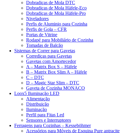
Dobradiças de Mola DTC
Dobradiças de Mola Häfele-Eco
Dobradiças de Mola Häfele-Pro
Niveladores
Perfis de Aluminio para Cozinha
Perfis de Gola – CFR
Portas de Vitrine
Rodapé para Mobiliário de Cozinha
Tomadas de Balcão
Sistemas de Correr para Gavetas
Corrediças para Gavetas
Gavetas com Amortecedor
A – Matrix Box S – Häfele
B – Matrix Box Slim A – Häfele
C – DTC
D – Magic Star Slim – DTC
Gaveta de Cozinha MONACO
Loox5 Iluminação LED
Alimentação
Distribuição
Iluminação
Perfil para Fitas Led
Sensores e Interruptores
Ferragens para Cozinhas – Kesseböhmer
Acessórios para Móveis de Esquina Pure antracite