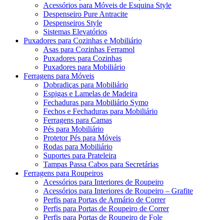
Acessórios para Móveis de Esquina Style
Despenseiro Pure Antracite
Despenseiros Style
Sistemas Elevatórios
Puxadores para Cozinhas e Mobiliário
Asas para Cozinhas Ferramol
Puxadores para Cozinhas
Puxadores para Mobiliário
Ferragens para Móveis
Dobradiças para Mobiliário
Espigas e Lamelas de Madeira
Fechaduras para Mobiliário Symo
Fechos e Fechaduras para Mobiliário
Ferragens para Camas
Pés para Mobiliário
Protetor Pés para Móveis
Rodas para Mobiliário
Suportes para Prateleira
Tampas Passa Cabos para Secretárias
Ferragens para Roupeiros
Acessórios para Interiores de Roupeiro
Acessórios para Interiores de Roupeiro – Grafite
Perfis para Portas de Armário de Correr
Perfis para Portas de Roupeiro de Correr
Perfis para Portas de Roupeiro de Fole