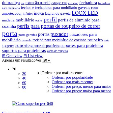
dobradiça
fechadura
extração parcial
extração total
dtc
extraível
fechadura
fechos e fechaduras para mobiliário
gavetas com
para mobiliário
LOOX LED
inoxa
amortecedor
lateral de gaveta
inferior
perfil
mobiliário
perfis de aluminio para
madeira
oculto
perfis para portas de roupeiro de correr
cozinha
porta
puxador
portas
puxadores para
porta garrafas
mobiliário
roupeiro
rodapé para mobiliário de cozinha
redondo
serie
suporte
suportes para prateleira
suporte de prateleira
superior
4
suportes para prateleiras
varão de roupeiro
⊞
Grid view
⊟
List view
Apenas um resultado
Ver
20
Ordenar por mais recentes
20
Ordenar por popularidade
40
Ordenar por mais recentes
60
Ordenar por preço: menor para maior
80
Ordenar por preço: maior para menor