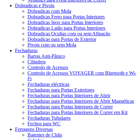
Dobradiças e Pivots
Dobradiças com Mola
Dobradiças Ferro para Portas Interiores
Dobradiças Inox para Portas Interiores
Dobradiças Latão para Portas Interiores
Dobradiças Ocultas com ou sem Afinação
Dobradiças para Portas de Exterior
Pivots com ou sem Mola
Fechaduras
Barras Anti-Pânico
Cilindros
Controlo de Acessos
Controlo de Acessos VOYAGER com Bluetooth e Wi-
Fi
Fechaduras eléctricas
Fechaduras para Portas Exteriores
Fechaduras para Portas Interiores de Abrir
Fechaduras para Portas Interiores de Abrir Magnéticas
Fechaduras para Portas Interiores de Correr
Fechaduras para Portas Interiores de Correr em Kit
Fechaduras Tubulares
Fechos para WC
Ferragens Diversas
Batentes de Chão