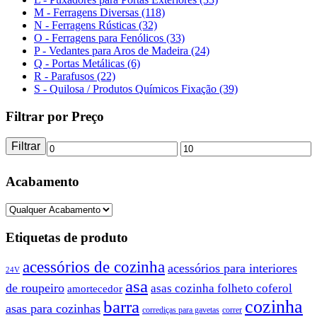
M - Ferragens Diversas (118)
N - Ferragens Rústicas (32)
O - Ferragens para Fenólicos (33)
P - Vedantes para Aros de Madeira (24)
Q - Portas Metálicas (6)
R - Parafusos (22)
S - Quilosa / Produtos Químicos Fixação (39)
Filtrar por Preço
Filtrar
Preço
Preço
mínimo
máximo
Acabamento
Etiquetas de produto
acessórios de cozinha
acessórios para interiores
24V
asa
de roupeiro
asas cozinha folheto coferol
amortecedor
barra
cozinha
asas para cozinhas
corrediças para gavetas
correr