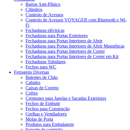
Barras Anti-Pânico
Cilindros
Controlo de Acessos
Controlo de Acessos VOYAGER com Bluetooth e Wi-
Fi
Fechaduras eléctricas
Fechaduras para Portas Exteriores
Fechaduras para Portas Interiores de Abrir
Fechaduras para Portas Interiores de Abrir Magnéticas
Fechaduras para Portas Interiores de Correr
Fechaduras para Portas Interiores de Correr em Kit
Fechaduras Tubulares
Fechos para WC
Ferragens Diversas
Batentes de Chão
Cabides
Caixas de Correio
Cofres
Cremones para Janelas e Sacadas Exteriores
Fechos de Embutir
Fechos para Construção
Grelhas e Ventiladores
Molas de Porta
Produtos para Embalagem
Suporte de corrimão