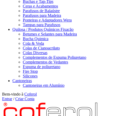
Buchas e Tap-Tips
Ceras e Acabamentos
Parafusos de Balaústre
Parafusos para Madeira
Ponteiras e Adaptadores Wera
Tampas para Parafusos
Quilosa / Produtos Químicos Fixação
Betumes e Selantes para Madeira
Bucha Quimica
Cola & Veda
Colas de Cianoacrilato
Colas Diversas
Complementos de Espuma Poliuretano
Complementos de Vedantes
Espuma de poliuretano
Fire Stop
Silicones
Cantoneiras
Cantoneiras em Alumínio
Bem-vindo à
Coferol
Entrar
/
Criar Conta