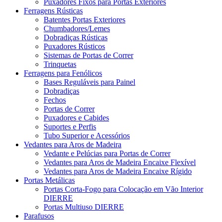
Puxadores Fixos para Portas Exteriores
Ferragens Rústicas
Batentes Portas Exteriores
Chumbadores/Lemes
Dobradiças Rústicas
Puxadores Rústicos
Sistemas de Portas de Correr
Trinquetas
Ferragens para Fenólicos
Bases Reguláveis para Painel
Dobradiças
Fechos
Portas de Correr
Puxadores e Cabides
Suportes e Perfis
Tubo Superior e Acessórios
Vedantes para Aros de Madeira
Vedante e Pelúcias para Portas de Correr
Vedantes para Aros de Madeira Encaixe Flexível
Vedantes para Aros de Madeira Encaixe Rígido
Portas Metálicas
Portas Corta-Fogo para Colocação em Vão Interior
DIERRE
Portas Multiuso DIERRE
Parafusos