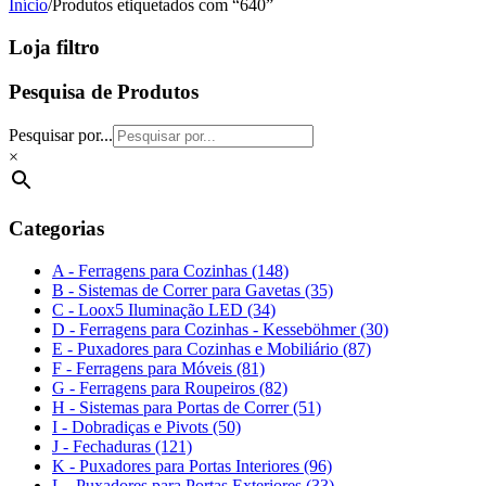
Início
/
Produtos etiquetados com “640”
Loja filtro
Pesquisa de Produtos
Pesquisar por...
×
Categorias
A - Ferragens para Cozinhas (148)
B - Sistemas de Correr para Gavetas (35)
C - Loox5 Iluminação LED (34)
D - Ferragens para Cozinhas - Kesseböhmer (30)
E - Puxadores para Cozinhas e Mobiliário (87)
F - Ferragens para Móveis (81)
G - Ferragens para Roupeiros (82)
H - Sistemas para Portas de Correr (51)
I - Dobradiças e Pivots (50)
J - Fechaduras (121)
K - Puxadores para Portas Interiores (96)
L - Puxadores para Portas Exteriores (33)