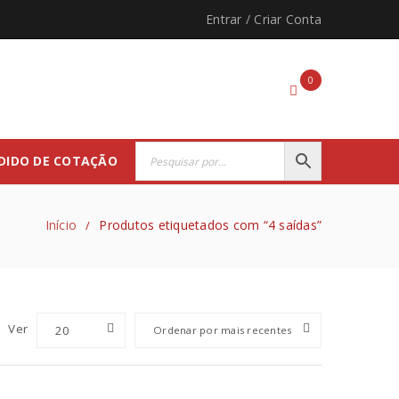
Entrar
/
Criar Conta
0
DIDO DE COTAÇÃO
Início
Produtos etiquetados com “4 saídas”
/
Ver
20
Ordenar por mais recentes