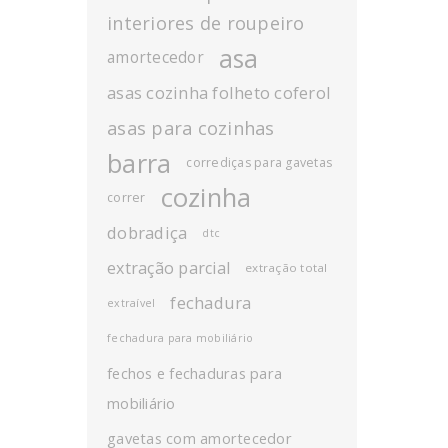
interiores de roupeiro
asa
amortecedor
asas cozinha folheto coferol
asas para cozinhas
barra
corrediças para gavetas
cozinha
correr
dobradiça
dtc
extração parcial
extração total
fechadura
extraível
fechadura para mobiliário
fechos e fechaduras para
mobiliário
gavetas com amortecedor