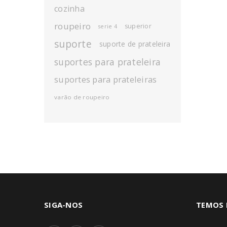
cozinha
roupeiro
superior
serie 4
suporte
suporte de prateleira
suportes para prateleira
suportes para prateleiras
varão de roupeiro
SIGA-NOS
TEMOS 