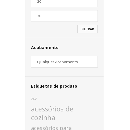
Nome de utilizador ou email
*
FILTRAR
Senha
*
Acabamento
INICIAR SESSÃO
PERDEU A SUA SENHA?
Etiquetas de produto
24V
acessórios de
cozinha
acessórios para