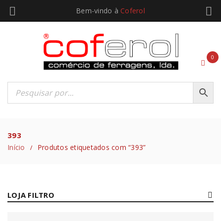
Bem-vindo à
Coferol
0
393
Início
Produtos etiquetados com “393”
/
LOJA FILTRO