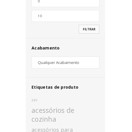
Nome de utilizador ou email
*
FILTRAR
Senha
*
Acabamento
INICIAR SESSÃO
PERDEU A SUA SENHA?
Etiquetas de produto
24V
acessórios de
cozinha
acessórios para