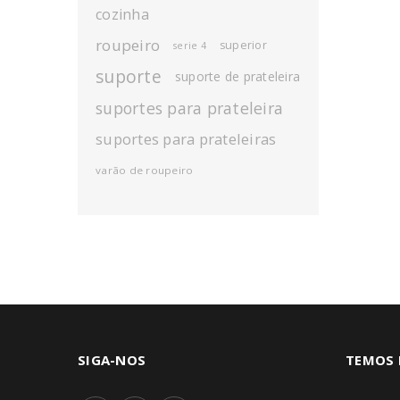
cozinha
roupeiro
superior
serie 4
suporte
suporte de prateleira
suportes para prateleira
suportes para prateleiras
varão de roupeiro
SIGA-NOS
TEMOS 