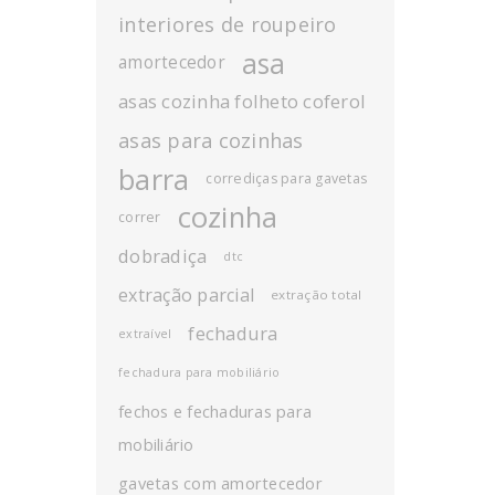
interiores de roupeiro
asa
amortecedor
asas cozinha folheto coferol
asas para cozinhas
barra
corrediças para gavetas
cozinha
correr
dobradiça
dtc
extração parcial
extração total
fechadura
extraível
fechadura para mobiliário
fechos e fechaduras para
mobiliário
gavetas com amortecedor