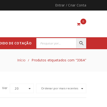
Entrar
/
Criar Conta
0
DIDO DE COTAÇÃO
Início
Produtos etiquetados com “336A”
/
Ver
20
Ordenar por mais recentes