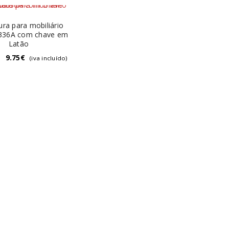
ra para mobiliário
336A com chave em
Latão
–
9.75
€
(iva incluído)