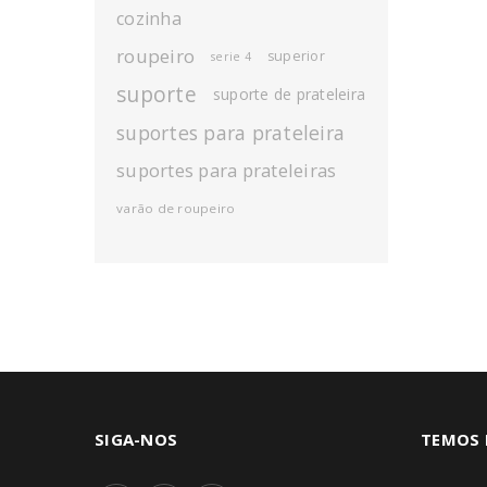
cozinha
roupeiro
superior
serie 4
suporte
suporte de prateleira
suportes para prateleira
suportes para prateleiras
varão de roupeiro
SIGA-NOS
TEMOS 