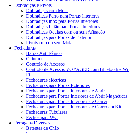
Dobradiças e Pivots
Dobradiças com Mola
Dobradiças Ferro para Portas Interiores
Dobradiças Inox para Portas Interiores
Dobradiças Latão para Portas Interiores
Dobradiças Ocultas com ou sem Afinação
Dobradiças para Portas de Exterior
Pivots com ou sem Mola
Fechaduras
Barras Anti-Pânico
Cilindros
Controlo de Acessos
Controlo de Acessos VOYAGER com Bluetooth e Wi-
Fi
Fechaduras eléctricas
Fechaduras para Portas Exteriores
Fechaduras para Portas Interiores de Abrir
Fechaduras para Portas Interiores de Abrir Magnéticas
Fechaduras para Portas Interiores de Correr
Fechaduras para Portas Interiores de Correr em Kit
Fechaduras Tubulares
Fechos para WC
Ferragens Diversas
Batentes de Chão