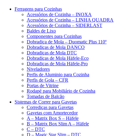
Ferragens para Cozinhas
Acessórios de Cozinha – INOXA
Acessórios de Cozinha – LINHA QUADRA
Acessórios de Cozinha – SIDERLAST
Baldes de Lixo
Componentes para Cozinhas
Dobradiça de Mola – Duomatic Plus 110º
Dobradiças de Mola DANCO
Dobradiças de Mola DTC
Dobradiças de Mola Häfele-Eco
Dobradiças de Mola Häfele-Pro
Niveladores
Perfis de Aluminio para Cozinha
Perfis de Gola – CFR
Portas de Vitrine
Rodapé para Mobiliário de Cozinha
Tomadas de Balcão
Sistemas de Correr para Gavetas
Corrediças para Gavetas
Gavetas com Amortecedor
A – Matrix Box S – Häfele
B – Matrix Box Slim A – Häfele
C – DTC
D – Magic Star Slim – DTC