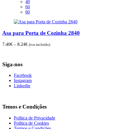
40
60
80
Asa para Porta de Cozinha 2840
Price
7.40
€
–
8.24
€
(iva incluído)
range:
7.40€
through
Siga-nos
8.24€
Facebook
Instagram
Linkedin
Temos e Condições
Política de Privacidade
Política de Cookies
Termos e Condições