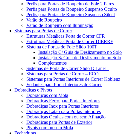
Perfis para Portas de Roupeiro de Fole 2 Pares
Perfis para Portas de Roupeiro Suspenso Oculto
Perfis para Portas de Roupeiro Suspenso Silent
Varão de Roupeiro
Varão de Roupeiro com Iluminação
Sistemas para Portas de Correr
Estruturas Metálicas Porta de Correr CFR
Estruturas Metálicas Porta de Correr DIERRE
Sistema de Portas de Fole Slido 100T
Instalação C/ Guia de Deslizamento no Solo
Instalação S/ Guia de Deslizamento no Solo
Complementos
Sistemas de Porta de Correr Slido D-Line11
Sistemas para Portas de Correr – ECO
Sistemas para Portas Interiores de Correr Koblenz
Vedantes para Porta Interiores de Correr
Dobradiças e Pivots
Dobradiças com Mola
Dobradiças Ferro para Portas Interiores
Dobradiças Inox para Portas Interiores
Dobradiças Latão para Portas Interiores
Dobradiças Ocultas com ou sem Afinação
Dobradiças para Portas de Exterior
Pivots com ou sem Mola
Fechaduras