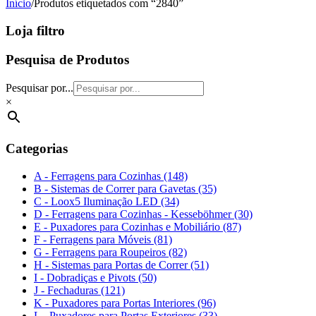
Início
/
Produtos etiquetados com “2840”
Loja filtro
Pesquisa de Produtos
Pesquisar por...
×
Categorias
A - Ferragens para Cozinhas (148)
B - Sistemas de Correr para Gavetas (35)
C - Loox5 Iluminação LED (34)
D - Ferragens para Cozinhas - Kesseböhmer (30)
E - Puxadores para Cozinhas e Mobiliário (87)
F - Ferragens para Móveis (81)
G - Ferragens para Roupeiros (82)
H - Sistemas para Portas de Correr (51)
I - Dobradiças e Pivots (50)
J - Fechaduras (121)
K - Puxadores para Portas Interiores (96)
L - Puxadores para Portas Exteriores (33)