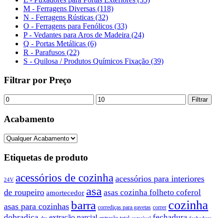
M - Ferragens Diversas (118)
N - Ferragens Rústicas (32)
O - Ferragens para Fenólicos (33)
P - Vedantes para Aros de Madeira (24)
Q - Portas Metálicas (6)
R - Parafusos (22)
S - Quilosa / Produtos Químicos Fixação (39)
Filtrar por Preço
Preço
Preço
Filtrar
mínimo
máximo
Acabamento
Etiquetas de produto
acessórios de cozinha
acessórios para interiores
24V
asa
de roupeiro
asas cozinha folheto coferol
amortecedor
barra
cozinha
asas para cozinhas
corrediças para gavetas
correr
dobradiça
fechadura
extração parcial