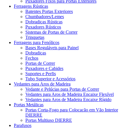
Puxadores Fixos para Portas Exteriores
Ferragens Rústicas
Batentes Portas Exteriores
Chumbadores/Lemes
Dobradiças Rústicas
Puxadores Rústicos
Sistemas de Portas de Correr
Trinquetas
Ferragens para Fenólicos
Bases Reguláveis para Painel
Dobradiças
Fechos
Portas de Correr
Puxadores e Cabides
Suportes e Perfis
Tubo Superior e Acessórios
Vedantes para Aros de Madeira
Vedante e Pelúcias para Portas de Correr
Vedantes para Aros de Madeira Encaixe Flexível
Vedantes para Aros de Madeira Encaixe Rígido
Portas Metálicas
Portas Corta-Fogo para Colocação em Vão Interior
DIERRE
Portas Multiuso DIERRE
Parafusos