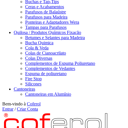
Buchas e Tap-Tips
Ceras e Acabamentos
Parafusos de Balaústre
Parafusos para Madeira
Ponteiras e Adaptadores Wera
Tampas para Parafusos
Quilosa / Produtos Químicos Fixação
Betumes e Selantes para Madeira
Bucha Quimica
Cola & Veda
Colas de Cianoacrilato
Colas Diversas
Complementos de Espuma Poliuretano
Complementos de Vedantes
Espuma de poliuretano
Fire Stop
Silicones
Cantoneiras
Cantoneiras em Alumínio
Bem-vindo à
Coferol
Entrar
/
Criar Conta