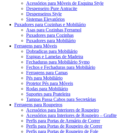
Acessórios para Móveis de Esquina Style
Despenseiro Pure Antracite
Despenseiros Style
Sistemas Elevatórios
Puxadores para Cozinhas e Mobiliário
Asas para Cozinhas Ferramol
Puxadores para Cozinhas
Puxadores para Mobiliário
Ferragens para Móveis
Dobradiças para Mobiliário
Espigas e Lamelas de Madeira
Fechaduras para Mobiliário Symo
Fechos e Fechaduras para Mobiliário
Ferragens para Camas
Pés para Mobiliário
Protetor Pés para Móveis
Rodas para Mobiliário
Suportes para Prateleira
Tampas Passa Cabos para Secretárias
Ferragens para Roupeiros
Acessórios para Interiores de Roupeiro
Acessórios para Interiores de Roupeiro – Grafite
Perfis para Portas de Armário de Correr
Perfis para Portas de Roupeiro de Correr
Perfis para Portas de Roupeiro de Fole