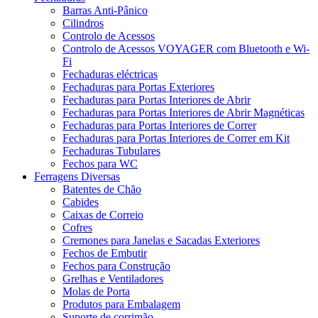
Barras Anti-Pânico
Cilindros
Controlo de Acessos
Controlo de Acessos VOYAGER com Bluetooth e Wi-
Fi
Fechaduras eléctricas
Fechaduras para Portas Exteriores
Fechaduras para Portas Interiores de Abrir
Fechaduras para Portas Interiores de Abrir Magnéticas
Fechaduras para Portas Interiores de Correr
Fechaduras para Portas Interiores de Correr em Kit
Fechaduras Tubulares
Fechos para WC
Ferragens Diversas
Batentes de Chão
Cabides
Caixas de Correio
Cofres
Cremones para Janelas e Sacadas Exteriores
Fechos de Embutir
Fechos para Construção
Grelhas e Ventiladores
Molas de Porta
Produtos para Embalagem
Suporte de corrimão