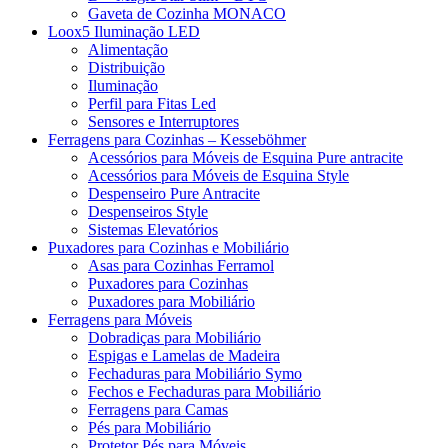
Gaveta de Cozinha MONACO
Loox5 Iluminação LED
Alimentação
Distribuição
Iluminação
Perfil para Fitas Led
Sensores e Interruptores
Ferragens para Cozinhas – Kesseböhmer
Acessórios para Móveis de Esquina Pure antracite
Acessórios para Móveis de Esquina Style
Despenseiro Pure Antracite
Despenseiros Style
Sistemas Elevatórios
Puxadores para Cozinhas e Mobiliário
Asas para Cozinhas Ferramol
Puxadores para Cozinhas
Puxadores para Mobiliário
Ferragens para Móveis
Dobradiças para Mobiliário
Espigas e Lamelas de Madeira
Fechaduras para Mobiliário Symo
Fechos e Fechaduras para Mobiliário
Ferragens para Camas
Pés para Mobiliário
Protetor Pés para Móveis