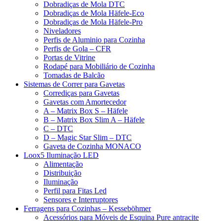
Dobradiças de Mola DTC
Dobradiças de Mola Häfele-Eco
Dobradiças de Mola Häfele-Pro
Niveladores
Perfis de Aluminio para Cozinha
Perfis de Gola – CFR
Portas de Vitrine
Rodapé para Mobiliário de Cozinha
Tomadas de Balcão
Sistemas de Correr para Gavetas
Corrediças para Gavetas
Gavetas com Amortecedor
A – Matrix Box S – Häfele
B – Matrix Box Slim A – Häfele
C – DTC
D – Magic Star Slim – DTC
Gaveta de Cozinha MONACO
Loox5 Iluminação LED
Alimentação
Distribuição
Iluminação
Perfil para Fitas Led
Sensores e Interruptores
Ferragens para Cozinhas – Kesseböhmer
Acessórios para Móveis de Esquina Pure antracite