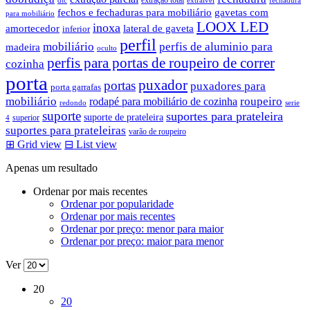
extração total
dtc
extraível
fechadura
fechos e fechaduras para mobiliário
gavetas com
para mobiliário
LOOX LED
inoxa
amortecedor
lateral de gaveta
inferior
perfil
mobiliário
perfis de aluminio para
madeira
oculto
perfis para portas de roupeiro de correr
cozinha
porta
puxador
portas
puxadores para
porta garrafas
mobiliário
roupeiro
rodapé para mobiliário de cozinha
redondo
serie
suporte
suportes para prateleira
suporte de prateleira
superior
4
suportes para prateleiras
varão de roupeiro
⊞
Grid view
⊟
List view
Apenas um resultado
Ordenar por mais recentes
Ordenar por popularidade
Ordenar por mais recentes
Ordenar por preço: menor para maior
Ordenar por preço: maior para menor
Ver
20
20