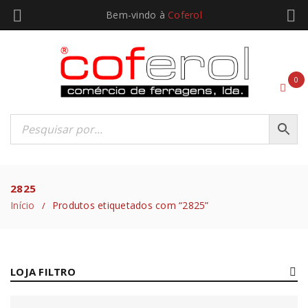
Bem-vindo à
Coferol
0
2825
Início
Produtos etiquetados com “2825”
/
LOJA FILTRO