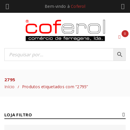
Bem-vindo à
Coferol
0
2795
Início
Produtos etiquetados com “2795”
/
LOJA FILTRO