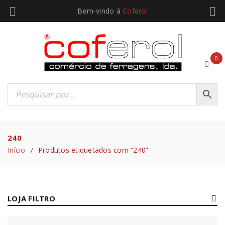
Bem-vindo à
Coferol
0
240
Início
Produtos etiquetados com “240”
/
LOJA FILTRO