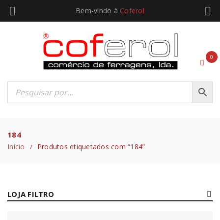
Bem-vindo à
Coferol
0
184
Início
Produtos etiquetados com “184”
/
LOJA FILTRO