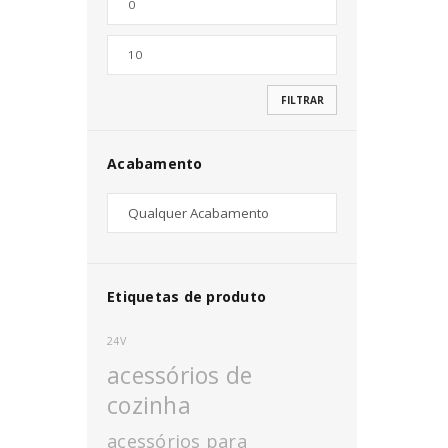
Nome de utilizador ou email
*
FILTRAR
Senha
*
Acabamento
INICIAR SESSÃO
PERDEU A SUA SENHA?
Etiquetas de produto
24V
acessórios de
cozinha
acessórios para