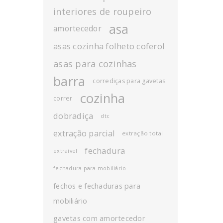
interiores de roupeiro
asa
amortecedor
asas cozinha folheto coferol
asas para cozinhas
barra
corrediças para gavetas
cozinha
correr
dobradiça
dtc
extração parcial
extração total
fechadura
extraível
fechadura para mobiliário
fechos e fechaduras para
mobiliário
gavetas com amortecedor