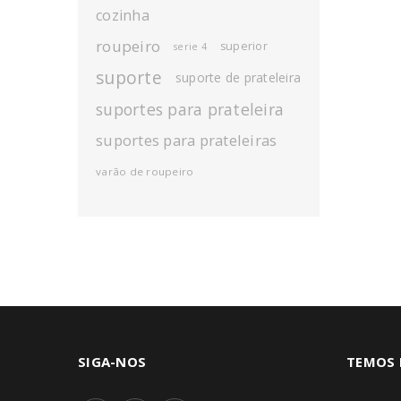
cozinha
roupeiro
superior
serie 4
suporte
suporte de prateleira
suportes para prateleira
suportes para prateleiras
varão de roupeiro
SIGA-NOS
TEMOS 