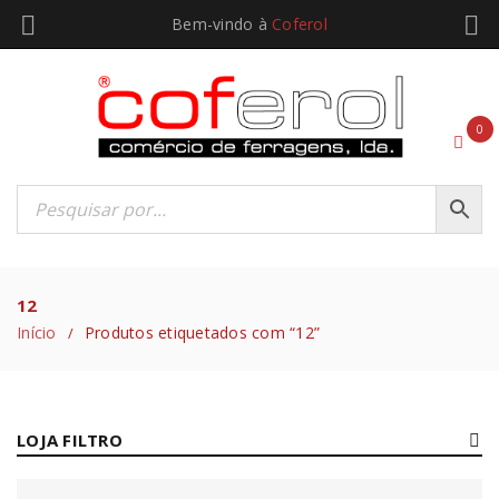
Bem-vindo à
Coferol
0
12
Início
Produtos etiquetados com “12”
/
LOJA FILTRO