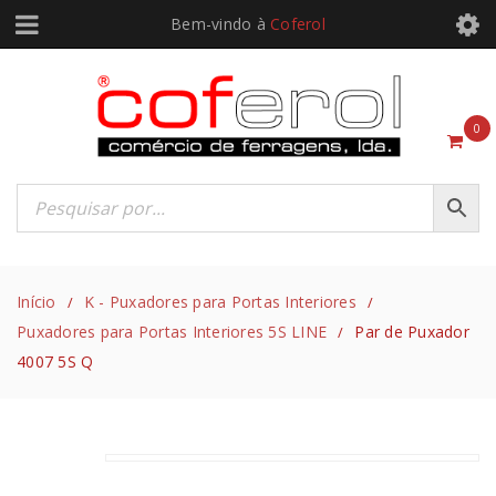
Bem-vindo à
Coferol
0
Início
K - Puxadores para Portas Interiores
/
/
Puxadores para Portas Interiores 5S LINE
Par de Puxador
/
4007 5S Q