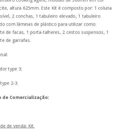
cite, altura 625mm. Este Kit é composto por: 1 coluna
sível, 2 conchas, 1 tabuleiro elevado, 1 tabuleiro
do com lâminas de plástico para utilizar como
te de facas, 1 porta-talheres, 2 cestos suspensos, 1
te de garrafas.
nal:
dor type 3;
type 2-3.
va senha será enviada para o seu
 de Comercialização:
utilizados para melhorar a sua
de de venda: Kit.
ara gerir o acesso à sua conta e
na nossa
política de privacidade
.