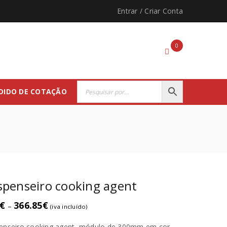
Entrar
/
Criar Conta
0
DIDO DE COTAÇÃO
penseiro cooking agent
€
366.85
€
–
(iva incluído)
enseiro cooking agent, módulo de 300mm em cor