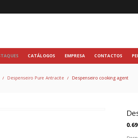
STAQUES
CATÁLOGOS
EMPRESA
CONTACTOS
PE
Despenseiro Pure Antracite
Despenseiro cooking agent
/
/
Des
0.69
Desp