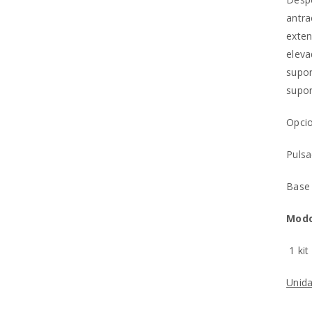
antra
exten
eleva
supor
supor
REGISTAR NOVA CONTA
Opcio
Endereço de email
*
Pulsa
Base 
A ligação para definir uma no
Modo
endereço de email.
1 kit
Os seus dados pessoais serão 
Unida
experiência por toda a loja, p
Manter sessão
para os propósitos descritos 