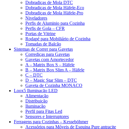
Dobradiças de Mola DTC
Dobradiças de Mola Häfele-Eco
Dobradiças de Mola Häfele-Pro
Niveladores
Perfis de Aluminio para Cozinha
Perfis de Gola – CFR
Portas de Vitrine
Rodapé para Mobiliário de Cozinha
Tomadas de Balcão
Sistemas de Correr para Gavetas
Corrediças para Gavetas
Gavetas com Amortecedor
A – Matrix Box S – Häfele
B – Matrix Box Slim A – Häfele
C – DTC
D – Magic Star Slim – DTC
Gaveta de Cozinha MONACO
Loox5 Iluminação LED
Alimentação
Distribuição
Iluminação
Perfil para Fitas Led
Sensores e Interruptores
Ferragens para Cozinhas – Kesseböhmer
Acessórios para Móveis de Esquina Pure antracite