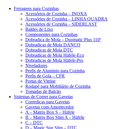
Ferragens para Cozinhas
Acessórios de Cozinha – INOXA
Acessórios de Cozinha – LINHA QUADRA
Acessórios de Cozinha – SIDERLAST
Baldes de Lixo
Componentes para Cozinhas
Dobradiça de Mola – Duomatic Plus 110º
Dobradiças de Mola DANCO
Dobradiças de Mola DTC
Dobradiças de Mola Häfele-Eco
Dobradiças de Mola Häfele-Pro
Niveladores
Perfis de Aluminio para Cozinha
Perfis de Gola – CFR
Portas de Vitrine
Rodapé para Mobiliário de Cozinha
Tomadas de Balcão
Sistemas de Correr para Gavetas
Corrediças para Gavetas
Gavetas com Amortecedor
A – Matrix Box S – Häfele
B – Matrix Box Slim A – Häfele
C – DTC
D – Magic Star Slim – DTC