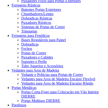
Puxadores Fixos para Portas Exteriores
Ferragens Rústicas
Batentes Portas Exteriores
Chumbadores/Lemes
Dobradiças Rústicas
Puxadores Rústicos
Sistemas de Portas de Correr
Trinquetas
Ferragens para Fenólicos
Bases Reguláveis para Painel
Dobradiças
Fechos
Portas de Correr
Puxadores e Cabides
Suportes e Perfis
Tubo Superior e Acessórios
Vedantes para Aros de Madeira
Vedante e Pelúcias para Portas de Correr
Vedantes para Aros de Madeira Encaixe Flexível
Vedantes para Aros de Madeira Encaixe Rígido
Portas Metálicas
Portas Corta-Fogo para Colocação em Vão Interior
DIERRE
Portas Multiuso DIERRE
Parafusos