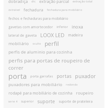
dobradiça
extração parcial
extração total
dtc
fechadura
extraível
fechadura para mobiliário
fechos e fechaduras para mobiliário
inoxa
gavetas com amortecedor
inferior
LOOX LED
madeira
lateral de gaveta
perfil
mobiliário
oculto
perfis de aluminio para cozinha
perfis para portas de roupeiro de
correr
porta
puxador
portas
porta garrafas
puxadores para mobiliário
redondo
roupeiro
rodapé para mobiliário de cozinha
suporte
suporte de prateleira
superior
serie 4