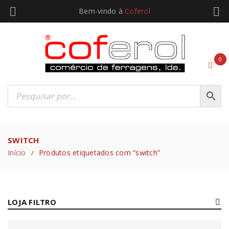
Bem-vindo à
Coferol
0
SWITCH
Início
Produtos etiquetados com “switch”
/
LOJA FILTRO