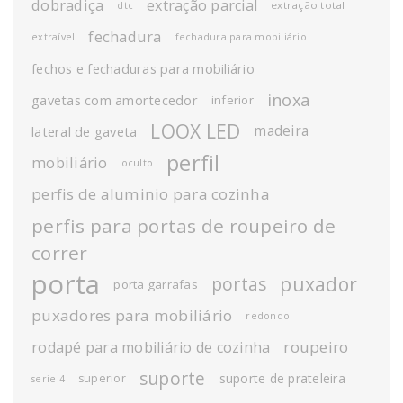
dobradiça
extração parcial
extração total
dtc
fechadura
extraível
fechadura para mobiliário
fechos e fechaduras para mobiliário
inoxa
gavetas com amortecedor
inferior
LOOX LED
madeira
lateral de gaveta
perfil
mobiliário
oculto
perfis de aluminio para cozinha
perfis para portas de roupeiro de
correr
porta
puxador
portas
porta garrafas
puxadores para mobiliário
redondo
roupeiro
rodapé para mobiliário de cozinha
suporte
suporte de prateleira
superior
serie 4