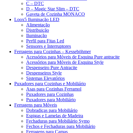
C – DTC
D – Magic Star Slim – DTC
Gaveta de Cozinha MONACO
Loox5 Iluminação LED
Alimentação
Distribuição
Iluminação
Perfil para Fitas Led
Sensores e Interruptores
Ferragens para Cozinhas – Kesseböhmer
Acessórios para Móveis de Esquina Pure antracite
Acessórios para Móveis de Esquina Style
Despenseiro Pure Antracite
Despenseiros Style
Sistemas Elevatórios
Puxadores para Cozinhas e Mobiliário
Asas para Cozinhas Ferramol
Puxadores para Cozinhas
Puxadores para Mobiliário
Ferragens para Móveis
Dobradiças para Mobiliário
Espigas e Lamelas de Madeira
Fechaduras para Mobiliário Symo
Fechos e Fechaduras para Mobiliário
Ferragens para Camas