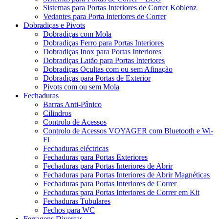
Sistemas para Portas Interiores de Correr Koblenz
Vedantes para Porta Interiores de Correr
Dobradiças e Pivots
Dobradiças com Mola
Dobradiças Ferro para Portas Interiores
Dobradiças Inox para Portas Interiores
Dobradiças Latão para Portas Interiores
Dobradiças Ocultas com ou sem Afinação
Dobradiças para Portas de Exterior
Pivots com ou sem Mola
Fechaduras
Barras Anti-Pânico
Cilindros
Controlo de Acessos
Controlo de Acessos VOYAGER com Bluetooth e Wi-
Fi
Fechaduras eléctricas
Fechaduras para Portas Exteriores
Fechaduras para Portas Interiores de Abrir
Fechaduras para Portas Interiores de Abrir Magnéticas
Fechaduras para Portas Interiores de Correr
Fechaduras para Portas Interiores de Correr em Kit
Fechaduras Tubulares
Fechos para WC
Ferragens Diversas