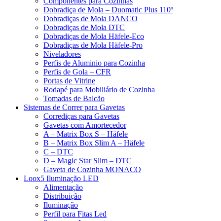
Componentes para Cozinhas
Dobradiça de Mola – Duomatic Plus 110º
Dobradiças de Mola DANCO
Dobradiças de Mola DTC
Dobradiças de Mola Häfele-Eco
Dobradiças de Mola Häfele-Pro
Niveladores
Perfis de Aluminio para Cozinha
Perfis de Gola – CFR
Portas de Vitrine
Rodapé para Mobiliário de Cozinha
Tomadas de Balcão
Sistemas de Correr para Gavetas
Corrediças para Gavetas
Gavetas com Amortecedor
A – Matrix Box S – Häfele
B – Matrix Box Slim A – Häfele
C – DTC
D – Magic Star Slim – DTC
Gaveta de Cozinha MONACO
Loox5 Iluminação LED
Alimentação
Distribuição
Iluminação
Perfil para Fitas Led