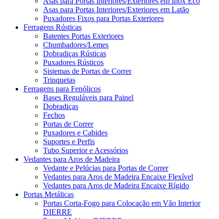
Asas para Portas Interiores/Exteriores em Inox Eco
Asas para Portas Interiores/Exteriores em Latão
Puxadores Fixos para Portas Exteriores
Ferragens Rústicas
Batentes Portas Exteriores
Chumbadores/Lemes
Dobradiças Rústicas
Puxadores Rústicos
Sistemas de Portas de Correr
Trinquetas
Ferragens para Fenólicos
Bases Reguláveis para Painel
Dobradiças
Fechos
Portas de Correr
Puxadores e Cabides
Suportes e Perfis
Tubo Superior e Acessórios
Vedantes para Aros de Madeira
Vedante e Pelúcias para Portas de Correr
Vedantes para Aros de Madeira Encaixe Flexível
Vedantes para Aros de Madeira Encaixe Rígido
Portas Metálicas
Portas Corta-Fogo para Colocação em Vão Interior
DIERRE