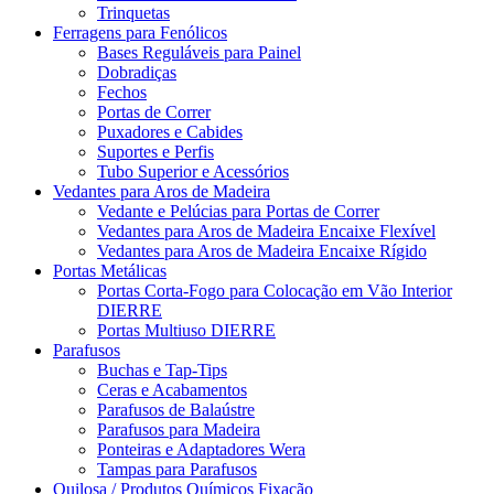
Trinquetas
Ferragens para Fenólicos
Bases Reguláveis para Painel
Dobradiças
Fechos
Portas de Correr
Puxadores e Cabides
Suportes e Perfis
Tubo Superior e Acessórios
Vedantes para Aros de Madeira
Vedante e Pelúcias para Portas de Correr
Vedantes para Aros de Madeira Encaixe Flexível
Vedantes para Aros de Madeira Encaixe Rígido
Portas Metálicas
Portas Corta-Fogo para Colocação em Vão Interior
DIERRE
Portas Multiuso DIERRE
Parafusos
Buchas e Tap-Tips
Ceras e Acabamentos
Parafusos de Balaústre
Parafusos para Madeira
Ponteiras e Adaptadores Wera
Tampas para Parafusos
Quilosa / Produtos Químicos Fixação