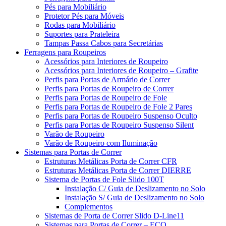
Pés para Mobiliário
Protetor Pés para Móveis
Rodas para Mobiliário
Suportes para Prateleira
Tampas Passa Cabos para Secretárias
Ferragens para Roupeiros
Acessórios para Interiores de Roupeiro
Acessórios para Interiores de Roupeiro – Grafite
Perfis para Portas de Armário de Correr
Perfis para Portas de Roupeiro de Correr
Perfis para Portas de Roupeiro de Fole
Perfis para Portas de Roupeiro de Fole 2 Pares
Perfis para Portas de Roupeiro Suspenso Oculto
Perfis para Portas de Roupeiro Suspenso Silent
Varão de Roupeiro
Varão de Roupeiro com Iluminação
Sistemas para Portas de Correr
Estruturas Metálicas Porta de Correr CFR
Estruturas Metálicas Porta de Correr DIERRE
Sistema de Portas de Fole Slido 100T
Instalação C/ Guia de Deslizamento no Solo
Instalação S/ Guia de Deslizamento no Solo
Complementos
Sistemas de Porta de Correr Slido D-Line11
Sistemas para Portas de Correr – ECO