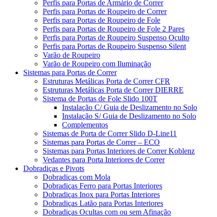
Perfis para Portas de Armário de Correr
Perfis para Portas de Roupeiro de Correr
Perfis para Portas de Roupeiro de Fole
Perfis para Portas de Roupeiro de Fole 2 Pares
Perfis para Portas de Roupeiro Suspenso Oculto
Perfis para Portas de Roupeiro Suspenso Silent
Varão de Roupeiro
Varão de Roupeiro com Iluminação
Sistemas para Portas de Correr
Estruturas Metálicas Porta de Correr CFR
Estruturas Metálicas Porta de Correr DIERRE
Sistema de Portas de Fole Slido 100T
Instalação C/ Guia de Deslizamento no Solo
Instalação S/ Guia de Deslizamento no Solo
Complementos
Sistemas de Porta de Correr Slido D-Line11
Sistemas para Portas de Correr – ECO
Sistemas para Portas Interiores de Correr Koblenz
Vedantes para Porta Interiores de Correr
Dobradiças e Pivots
Dobradiças com Mola
Dobradiças Ferro para Portas Interiores
Dobradiças Inox para Portas Interiores
Dobradiças Latão para Portas Interiores
Dobradiças Ocultas com ou sem Afinação