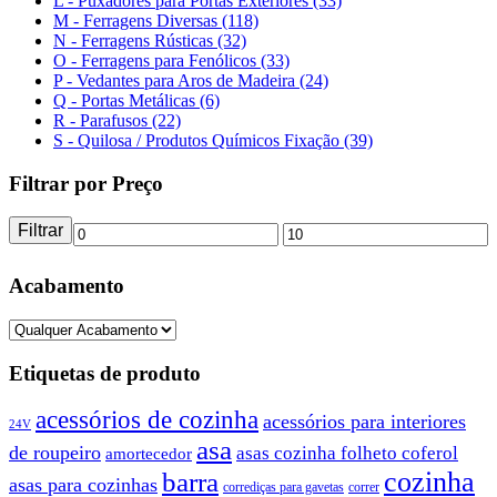
L - Puxadores para Portas Exteriores (33)
M - Ferragens Diversas (118)
N - Ferragens Rústicas (32)
O - Ferragens para Fenólicos (33)
P - Vedantes para Aros de Madeira (24)
Q - Portas Metálicas (6)
R - Parafusos (22)
S - Quilosa / Produtos Químicos Fixação (39)
Filtrar por Preço
Filtrar
Preço
Preço
mínimo
máximo
Acabamento
Etiquetas de produto
acessórios de cozinha
acessórios para interiores
24V
asa
de roupeiro
asas cozinha folheto coferol
amortecedor
barra
cozinha
asas para cozinhas
corrediças para gavetas
correr