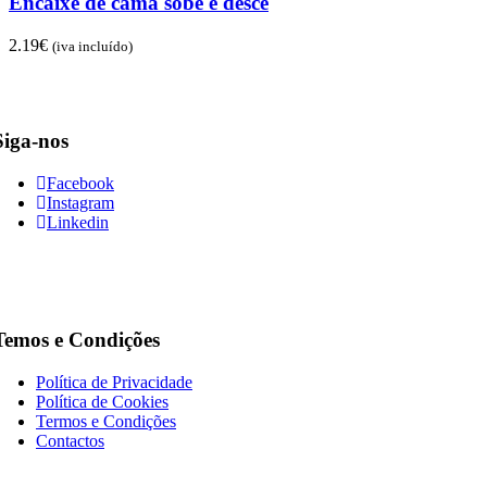
Encaixe de cama sobe e desce
2.19
€
(iva incluído)
Siga-nos
Facebook
Instagram
Linkedin
Temos e Condições
Política de Privacidade
Política de Cookies
Termos e Condições
Contactos