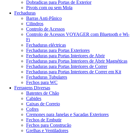
Dobradiças para Portas de Exterior
Pivots com ou sem Mola
Fechaduras
Barras Anti-Pânico
Cilindros
Controlo de Acessos
Controlo de Acessos VOYAGER com Bluetooth e Wi-
Fi
Fechaduras eléctricas
Fechaduras para Portas Exteriores
Fechaduras para Portas Interiores de Abrir
Fechaduras para Portas Interiores de Abrir Magnéticas
Fechaduras para Portas Interiores de Correr
Fechaduras para Portas Interiores de Correr em Kit
Fechaduras Tubulares
Fechos para WC
Ferragens Diversas
Batentes de Chão
Cabides
Caixas de Correio
Cofres
Cremones para Janelas e Sacadas Exteriores
Fechos de Embutir
Fechos para Construção
Grelhas e Ventiladores