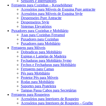
Sensores e Interruptores
Ferragens para Cozinhas – Kesseböhmer
Acessórios para Móveis de Esquina Pure antracite
Acessórios para Móveis de Esquina Style
Despenseiro Pure Antracite
Despenseiros Style
Sistemas Elevatórios
Puxadores para Cozinhas e Mobiliário
Asas para Cozinhas Ferramol
Puxadores para Cozinhas
Puxadores para Mobiliário
Ferragens para Móveis
Dobradiças para Mobiliário
Espigas e Lamelas de Madeira
Fechaduras para Mobiliário Symo
Fechos e Fechaduras para Mobiliário
Ferragens para Camas
Pés para Mobiliário
Protetor Pés para Móveis
Rodas para Mobiliário
Suportes para Prateleira
Tampas Passa Cabos para Secretárias
Ferragens para Roupeiros
Acessórios para Interiores de Roupeiro
Acessórios para Interiores de Roupeiro – Grafite