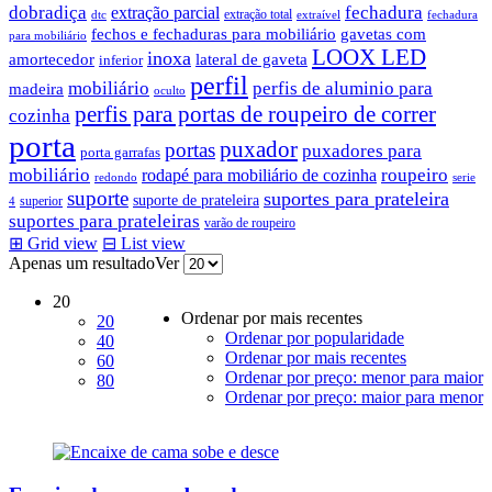
dobradiça
fechadura
extração parcial
extração total
dtc
extraível
fechadura
fechos e fechaduras para mobiliário
gavetas com
para mobiliário
LOOX LED
inoxa
amortecedor
lateral de gaveta
inferior
perfil
mobiliário
perfis de aluminio para
madeira
oculto
perfis para portas de roupeiro de correr
cozinha
porta
puxador
portas
puxadores para
porta garrafas
mobiliário
roupeiro
rodapé para mobiliário de cozinha
redondo
serie
suporte
suportes para prateleira
suporte de prateleira
superior
4
suportes para prateleiras
varão de roupeiro
⊞
Grid view
⊟
List view
Apenas um resultado
Ver
20
Ordenar por mais recentes
20
Ordenar por popularidade
40
Ordenar por mais recentes
60
Ordenar por preço: menor para maior
80
Ordenar por preço: maior para menor