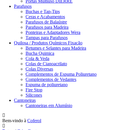
Portas Multiuso DIERRE
Parafusos
Buchas e Tap-Tips
Ceras e Acabamentos
Parafusos de Balaústre
Parafusos para Madeira
Ponteiras e Adaptadores Wera
Tampas para Parafusos
Quilosa / Produtos Químicos Fixação
Betumes e Selantes para Madeira
Bucha Quimica
Cola & Veda
Colas de Cianoacrilato
Colas Diversas
Complementos de Espuma Poliuretano
Complementos de Vedantes
Espuma de poliuretano
Fire Stop
Silicones
Cantoneiras
Cantoneiras em Alumínio
Bem-vindo à
Coferol