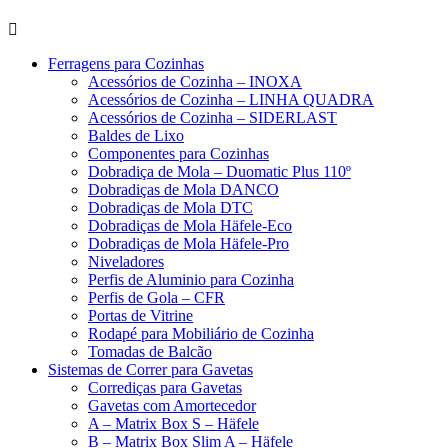
Ferragens para Cozinhas
Acessórios de Cozinha – INOXA
Acessórios de Cozinha – LINHA QUADRA
Acessórios de Cozinha – SIDERLAST
Baldes de Lixo
Componentes para Cozinhas
Dobradiça de Mola – Duomatic Plus 110º
Dobradiças de Mola DANCO
Dobradiças de Mola DTC
Dobradiças de Mola Häfele-Eco
Dobradiças de Mola Häfele-Pro
Niveladores
Perfis de Aluminio para Cozinha
Perfis de Gola – CFR
Portas de Vitrine
Rodapé para Mobiliário de Cozinha
Tomadas de Balcão
Sistemas de Correr para Gavetas
Corrediças para Gavetas
Gavetas com Amortecedor
A – Matrix Box S – Häfele
B – Matrix Box Slim A – Häfele