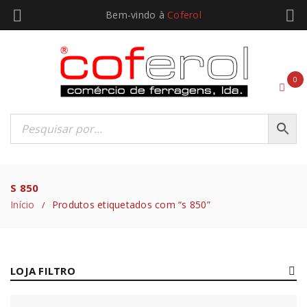
Bem-vindo à
Coferol
0
S 850
Início
Produtos etiquetados com “s 850”
/
LOJA FILTRO