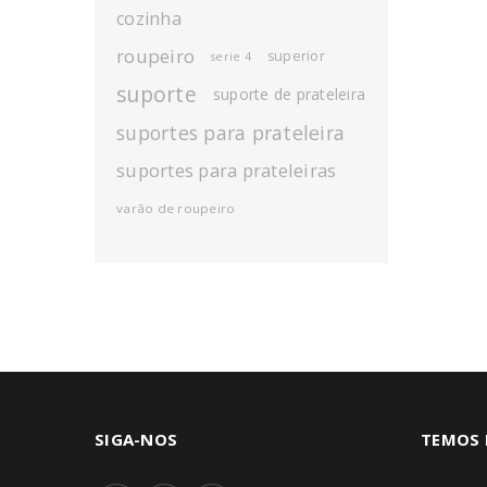
cozinha
roupeiro
superior
serie 4
suporte
suporte de prateleira
suportes para prateleira
suportes para prateleiras
varão de roupeiro
SIGA-NOS
TEMOS 