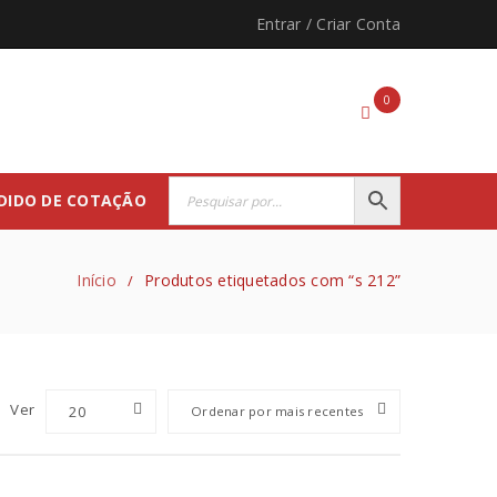
Entrar
/
Criar Conta
0
DIDO DE COTAÇÃO
Início
Produtos etiquetados com “s 212”
/
Ver
20
Ordenar por mais recentes