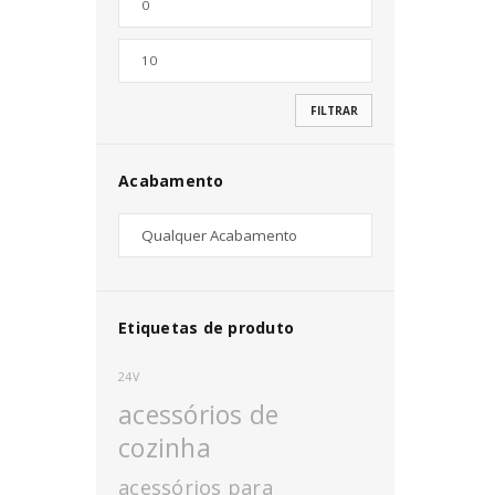
Nome de utilizador ou email
*
FILTRAR
Senha
*
Acabamento
INICIAR SESSÃO
PERDEU A SUA SENHA?
Etiquetas de produto
24V
acessórios de
cozinha
acessórios para