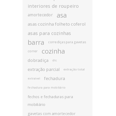
interiores de roupeiro
asa
amortecedor
asas cozinha folheto coferol
asas para cozinhas
barra
corrediças para gavetas
cozinha
correr
dobradiça
dtc
extração parcial
extração total
fechadura
extraível
fechadura para mobiliário
fechos e fechaduras para
mobiliário
gavetas com amortecedor