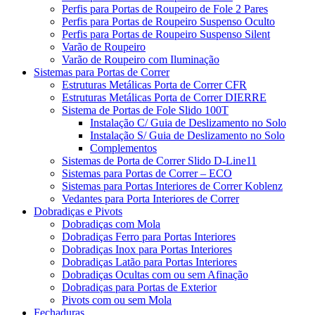
Perfis para Portas de Roupeiro de Fole 2 Pares
Perfis para Portas de Roupeiro Suspenso Oculto
Perfis para Portas de Roupeiro Suspenso Silent
Varão de Roupeiro
Varão de Roupeiro com Iluminação
Sistemas para Portas de Correr
Estruturas Metálicas Porta de Correr CFR
Estruturas Metálicas Porta de Correr DIERRE
Sistema de Portas de Fole Slido 100T
Instalação C/ Guia de Deslizamento no Solo
Instalação S/ Guia de Deslizamento no Solo
Complementos
Sistemas de Porta de Correr Slido D-Line11
Sistemas para Portas de Correr – ECO
Sistemas para Portas Interiores de Correr Koblenz
Vedantes para Porta Interiores de Correr
Dobradiças e Pivots
Dobradiças com Mola
Dobradiças Ferro para Portas Interiores
Dobradiças Inox para Portas Interiores
Dobradiças Latão para Portas Interiores
Dobradiças Ocultas com ou sem Afinação
Dobradiças para Portas de Exterior
Pivots com ou sem Mola
Fechaduras