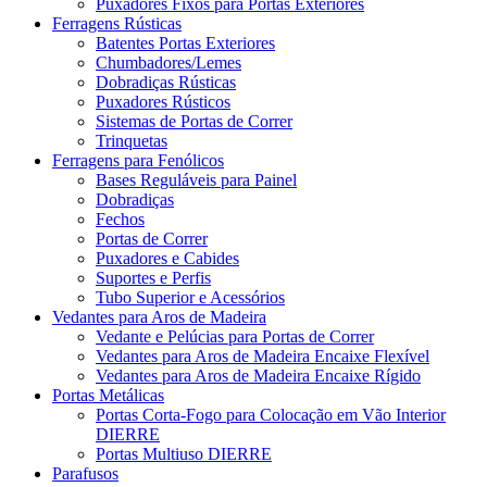
Puxadores Fixos para Portas Exteriores
Ferragens Rústicas
Batentes Portas Exteriores
Chumbadores/Lemes
Dobradiças Rústicas
Puxadores Rústicos
Sistemas de Portas de Correr
Trinquetas
Ferragens para Fenólicos
Bases Reguláveis para Painel
Dobradiças
Fechos
Portas de Correr
Puxadores e Cabides
Suportes e Perfis
Tubo Superior e Acessórios
Vedantes para Aros de Madeira
Vedante e Pelúcias para Portas de Correr
Vedantes para Aros de Madeira Encaixe Flexível
Vedantes para Aros de Madeira Encaixe Rígido
Portas Metálicas
Portas Corta-Fogo para Colocação em Vão Interior
DIERRE
Portas Multiuso DIERRE
Parafusos