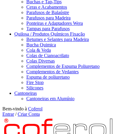
Buchas e Tap-Tips
Ceras e Acabamentos
Parafusos de Balaústre
Parafusos para Madeira
Ponteiras e Adaptadores Wera
Tampas para Parafusos
Quilosa / Produtos Químicos Fixação
Betumes e Selantes para Madeira
Bucha Quimica
Cola & Veda
Colas de Cianoacrilato
Colas Diversas
Complementos de Espuma Poliuretano
Complementos de Vedantes
Espuma de poliuretano
Fire Stop
Silicones
Cantoneiras
Cantoneiras em Alumínio
Bem-vindo à
Coferol
Entrar
/
Criar Conta