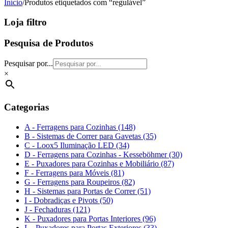
Início
/
Produtos etiquetados com “regulável”
Loja filtro
Pesquisa de Produtos
Pesquisar por...
×
Categorias
A - Ferragens para Cozinhas (148)
B - Sistemas de Correr para Gavetas (35)
C - Loox5 Iluminação LED (34)
D - Ferragens para Cozinhas - Kesseböhmer (30)
E - Puxadores para Cozinhas e Mobiliário (87)
F - Ferragens para Móveis (81)
G - Ferragens para Roupeiros (82)
H - Sistemas para Portas de Correr (51)
I - Dobradiças e Pivots (50)
J - Fechaduras (121)
K - Puxadores para Portas Interiores (96)
L - Puxadores para Portas Exteriores (33)