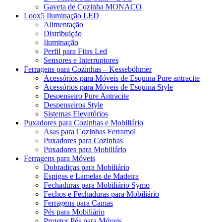
Gaveta de Cozinha MONACO
Loox5 Iluminação LED
Alimentação
Distribuição
Iluminação
Perfil para Fitas Led
Sensores e Interruptores
Ferragens para Cozinhas – Kesseböhmer
Acessórios para Móveis de Esquina Pure antracite
Acessórios para Móveis de Esquina Style
Despenseiro Pure Antracite
Despenseiros Style
Sistemas Elevatórios
Puxadores para Cozinhas e Mobiliário
Asas para Cozinhas Ferramol
Puxadores para Cozinhas
Puxadores para Mobiliário
Ferragens para Móveis
Dobradiças para Mobiliário
Espigas e Lamelas de Madeira
Fechaduras para Mobiliário Symo
Fechos e Fechaduras para Mobiliário
Ferragens para Camas
Pés para Mobiliário
Protetor Pés para Móveis