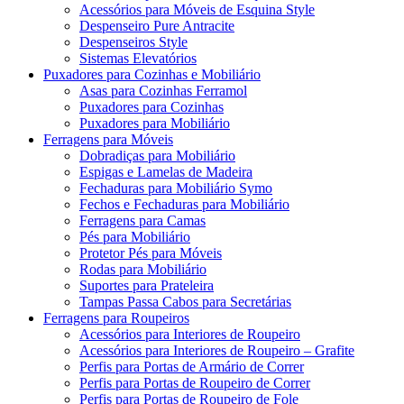
Acessórios para Móveis de Esquina Style
Despenseiro Pure Antracite
Despenseiros Style
Sistemas Elevatórios
Puxadores para Cozinhas e Mobiliário
Asas para Cozinhas Ferramol
Puxadores para Cozinhas
Puxadores para Mobiliário
Ferragens para Móveis
Dobradiças para Mobiliário
Espigas e Lamelas de Madeira
Fechaduras para Mobiliário Symo
Fechos e Fechaduras para Mobiliário
Ferragens para Camas
Pés para Mobiliário
Protetor Pés para Móveis
Rodas para Mobiliário
Suportes para Prateleira
Tampas Passa Cabos para Secretárias
Ferragens para Roupeiros
Acessórios para Interiores de Roupeiro
Acessórios para Interiores de Roupeiro – Grafite
Perfis para Portas de Armário de Correr
Perfis para Portas de Roupeiro de Correr
Perfis para Portas de Roupeiro de Fole