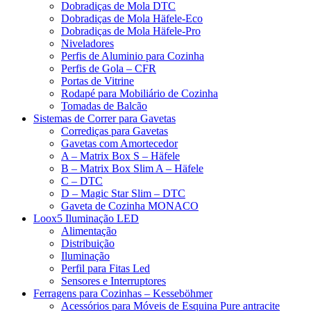
Dobradiças de Mola DTC
Dobradiças de Mola Häfele-Eco
Dobradiças de Mola Häfele-Pro
Niveladores
Perfis de Aluminio para Cozinha
Perfis de Gola – CFR
Portas de Vitrine
Rodapé para Mobiliário de Cozinha
Tomadas de Balcão
Sistemas de Correr para Gavetas
Corrediças para Gavetas
Gavetas com Amortecedor
A – Matrix Box S – Häfele
B – Matrix Box Slim A – Häfele
C – DTC
D – Magic Star Slim – DTC
Gaveta de Cozinha MONACO
Loox5 Iluminação LED
Alimentação
Distribuição
Iluminação
Perfil para Fitas Led
Sensores e Interruptores
Ferragens para Cozinhas – Kesseböhmer
Acessórios para Móveis de Esquina Pure antracite