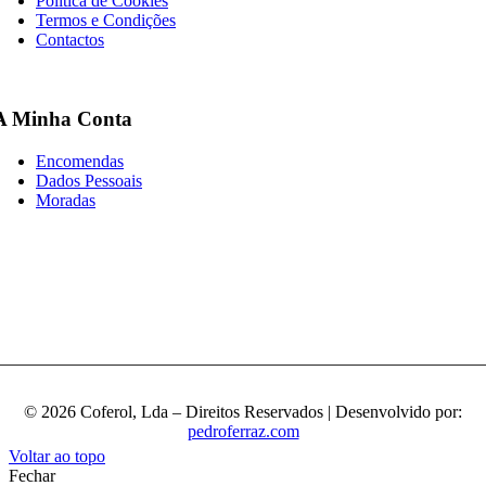
Política de Cookies
Termos e Condições
Contactos
A Minha Conta
Encomendas
Dados Pessoais
Moradas
© 2026 Coferol, Lda – Direitos Reservados | Desenvolvido por:
pedroferraz.com
Voltar ao topo
Fechar