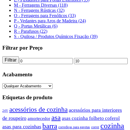
M - Ferragens Diversas (118)
N - Ferragens Rústicas (32)
O - Ferragens para Fenólicos (33)
P - Vedantes para Aros de Madeira (24)
Q - Portas Metálicas (6)
R - Parafusos (22)
S - Quilosa / Produtos Químicos Fixação (39)
Filtrar por Preço
Filtrar
Preço
Preço
mínimo
máximo
Acabamento
Etiquetas de produto
acessórios de cozinha
acessórios para interiores
24V
asa
de roupeiro
asas cozinha folheto coferol
amortecedor
barra
cozinha
asas para cozinhas
corrediças para gavetas
correr