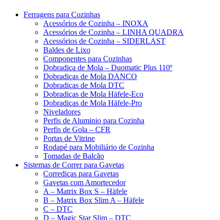
Ferragens para Cozinhas
Acessórios de Cozinha – INOXA
Acessórios de Cozinha – LINHA QUADRA
Acessórios de Cozinha – SIDERLAST
Baldes de Lixo
Componentes para Cozinhas
Dobradiça de Mola – Duomatic Plus 110º
Dobradiças de Mola DANCO
Dobradiças de Mola DTC
Dobradiças de Mola Häfele-Eco
Dobradiças de Mola Häfele-Pro
Niveladores
Perfis de Aluminio para Cozinha
Perfis de Gola – CFR
Portas de Vitrine
Rodapé para Mobiliário de Cozinha
Tomadas de Balcão
Sistemas de Correr para Gavetas
Corrediças para Gavetas
Gavetas com Amortecedor
A – Matrix Box S – Häfele
B – Matrix Box Slim A – Häfele
C – DTC
D – Magic Star Slim – DTC