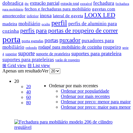
dobradiça
fechadura
extração parcial
extração total
dtc
extraível
fechadura
fechos e fechaduras para mobiliário
gavetas com
para mobiliário
LOOX LED
inoxa
amortecedor
lateral de gaveta
inferior
perfil
mobiliário
perfis de aluminio para
madeira
oculto
perfis para portas de roupeiro de correr
cozinha
porta
puxador
portas
puxadores para
porta garrafas
mobiliário
roupeiro
rodapé para mobiliário de cozinha
redondo
serie
suporte
suportes para prateleira
suporte de prateleira
superior
4
suportes para prateleiras
varão de roupeiro
⊞
Grid view
⊟
List view
Apenas um resultado
Ver
20
Ordenar por mais recentes
20
Ordenar por popularidade
40
Ordenar por mais recentes
60
Ordenar por preço: menor para maior
80
Ordenar por preço: maior para menor