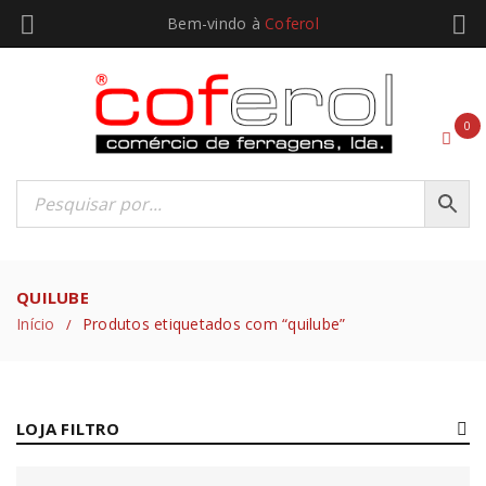
Bem-vindo à
Coferol
0
QUILUBE
Início
Produtos etiquetados com “quilube”
/
LOJA FILTRO