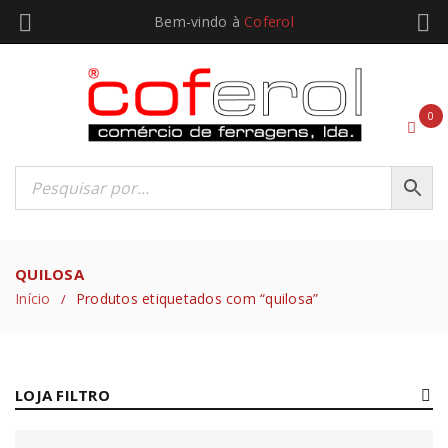
Bem-vindo à
Coferol
0
QUILOSA
Início
Produtos etiquetados com “quilosa”
/
LOJA FILTRO