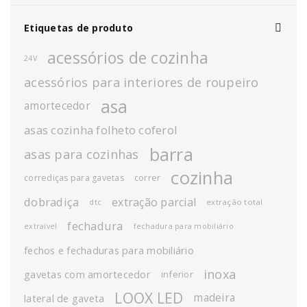
Etiquetas de produto
acessórios de cozinha
24V
acessórios para interiores de roupeiro
asa
amortecedor
asas cozinha folheto coferol
barra
asas para cozinhas
cozinha
corrediças para gavetas
correr
dobradiça
extração parcial
extração total
dtc
fechadura
extraível
fechadura para mobiliário
fechos e fechaduras para mobiliário
inoxa
gavetas com amortecedor
inferior
LOOX LED
madeira
lateral de gaveta