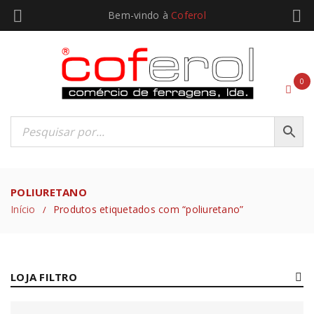
Bem-vindo à
Coferol
0
POLIURETANO
Início
Produtos etiquetados com “poliuretano”
/
LOJA FILTRO