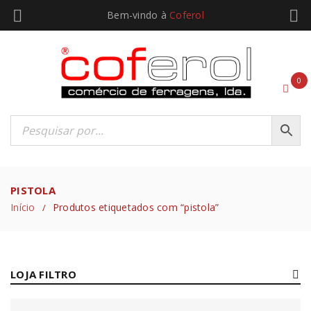
Bem-vindo à
Coferol
0
PISTOLA
Início
Produtos etiquetados com “pistola”
/
LOJA FILTRO