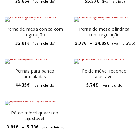
35.66
€
55.57
€
(iva incluído)
(iva incluído)
Perna de mesa cónica com
Perna de mesa cilíndrica
regulação
com regulação
32.81
€
2.37
€
–
24.85
€
(iva incluído)
(iva incluído)
Pernas para banco
Pé de móvel redondo
articuladas
ajustável
44.35
€
5.74
€
(iva incluído)
(iva incluído)
Pé de móvel quadrado
ajustável
3.81
€
–
5.78
€
(iva incluído)