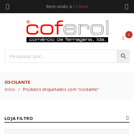
Bem-vindo à
Coferol
0
OSCILANTE
Início
Produtos etiquetados com “oscilante”
/
LOJA FILTRO