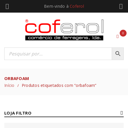
Bem-vindo à
Coferol
0
ORBAFOAM
Início
Produtos etiquetados com “orbafoam”
/
LOJA FILTRO