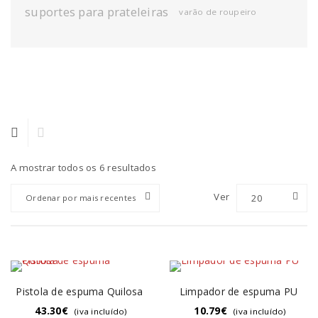
suportes para prateleiras
varão de roupeiro
A mostrar todos os 6 resultados
Ver
20
Ordenar por mais recentes
Pistola de espuma Quilosa
Limpador de espuma PU
43.30
€
10.79
€
(iva incluído)
(iva incluído)