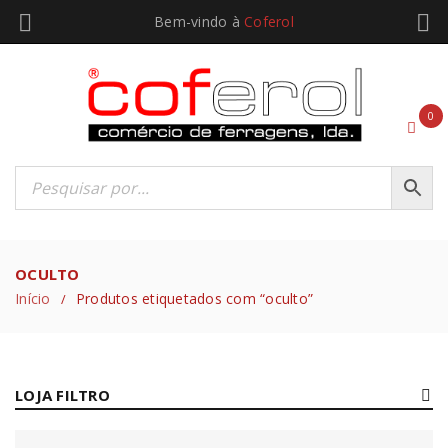
Bem-vindo à
Coferol
0
OCULTO
Início
Produtos etiquetados com “oculto”
/
LOJA FILTRO