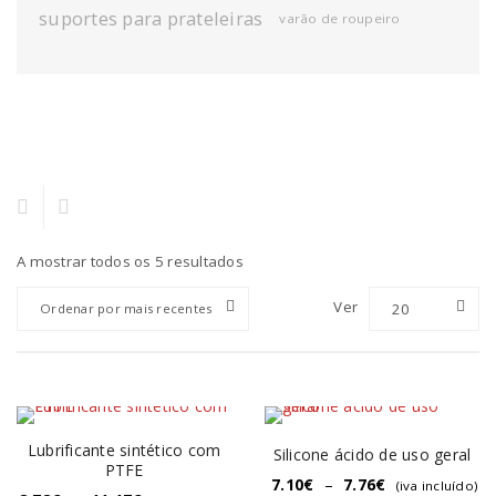
suportes para prateleiras
varão de roupeiro
A mostrar todos os 5 resultados
Ver
20
Ordenar por mais recentes
Lubrificante sintético com
Silicone ácido de uso geral
PTFE
7.10
€
–
7.76
€
(iva incluído)