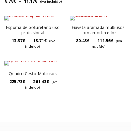
8.78
€
–
11.17
€
(iva incluído)
Espuma de poliuretano uso
Gaveta aramada multiusos
profissional
com amortecedor
13.37
€
–
13.71
€
80.43
€
–
111.56
€
(iva
(iva
incluído)
incluído)
Quadro Cesto Multiusos
225.73
€
–
261.43
€
(iva
incluído)