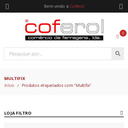
Bem-vindo à
Coferol
0
MULTIFIX
Início
Produtos etiquetados com “Multifix”
/
LOJA FILTRO