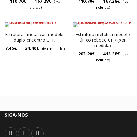
110.70
€
–
167.28
€
110.70
€
–
167.28
€
(iva
(iva
incluído)
incluído)
Estruturas metálicas modelo
Estrutura metálica modelo
duplo encontro CFR
único reboco CFR (por
medida)
7.45
€
–
34.40
€
(iva incluído)
203.20
€
–
413.28
€
(iva
incluído)
SIGA-NOS