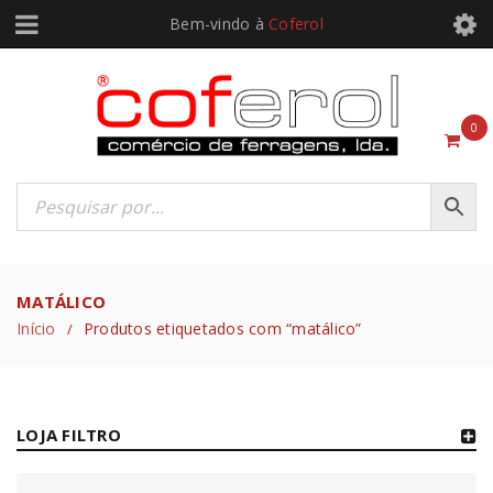
Bem-vindo à
Coferol
0
MATÁLICO
Início
Produtos etiquetados com “matálico”
/
LOJA FILTRO