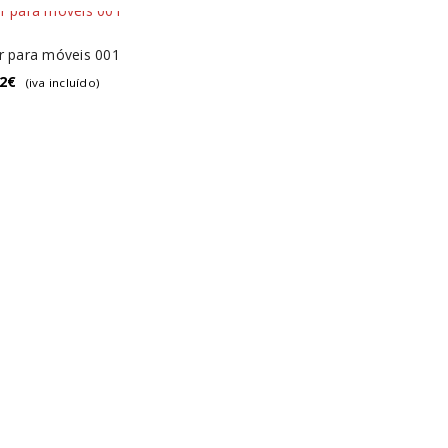
r para móveis 001
2
€
(iva incluído)