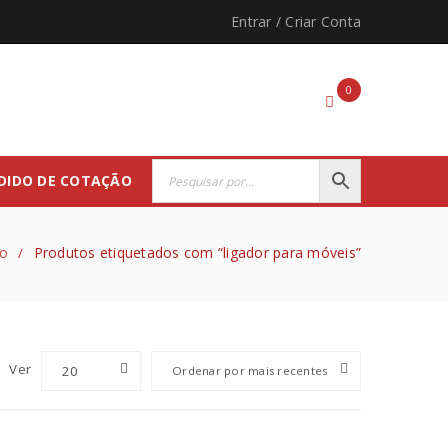
Entrar
/
Criar Conta
0
DIDO DE COTAÇÃO
io
Produtos etiquetados com “ligador para móveis”
/
Ver
20
Ordenar por mais recentes