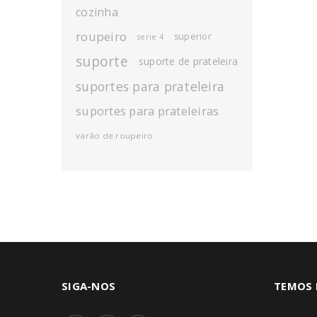
cozinha
roupeiro
superior
serie 4
suporte
suporte de prateleira
suportes para prateleira
suportes para prateleiras
varão de roupeiro
SIGA-NOS
TEMOS 