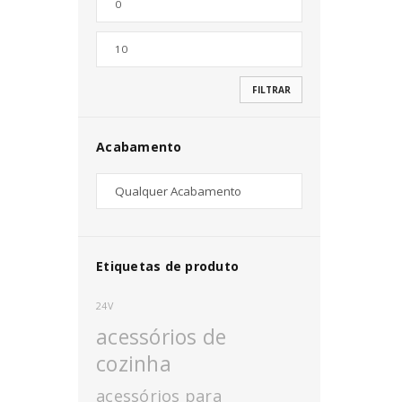
Nome de utilizador ou email
*
FILTRAR
Senha
*
Acabamento
INICIAR SESSÃO
PERDEU A SUA SENHA?
Etiquetas de produto
24V
acessórios de
cozinha
acessórios para