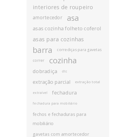
interiores de roupeiro
asa
amortecedor
asas cozinha folheto coferol
asas para cozinhas
barra
corrediças para gavetas
cozinha
correr
dobradiça
dtc
extração parcial
extração total
fechadura
extraível
fechadura para mobiliário
fechos e fechaduras para
mobiliário
gavetas com amortecedor