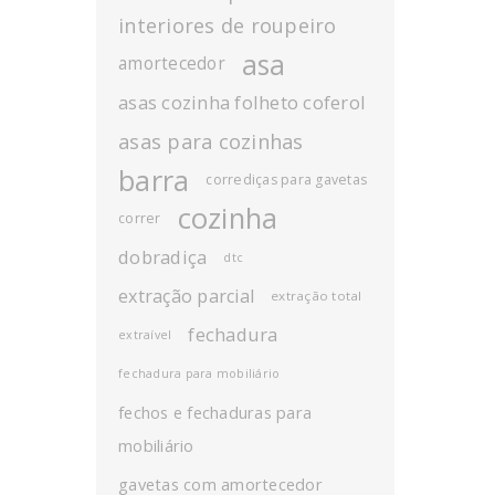
interiores de roupeiro
asa
amortecedor
asas cozinha folheto coferol
asas para cozinhas
barra
corrediças para gavetas
cozinha
correr
dobradiça
dtc
extração parcial
extração total
fechadura
extraível
fechadura para mobiliário
fechos e fechaduras para
mobiliário
gavetas com amortecedor