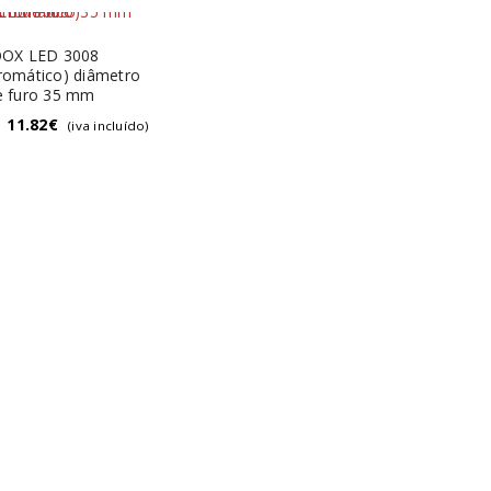
OX LED 3008
omático) diâmetro
e furo 35 mm
11.82
€
(iva incluído)