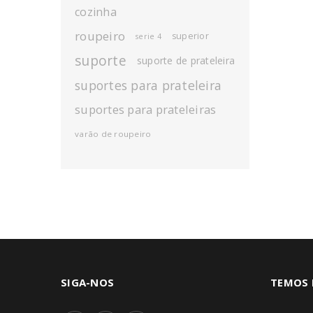
cozinha
roupeiro
superior
serie 4
suporte
suporte de prateleira
suportes para prateleira
suportes para prateleiras
varão de roupeiro
SIGA-NOS
TEMOS 