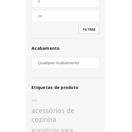
Nome de utilizador ou email
*
FILTRAR
Senha
*
Acabamento
INICIAR SESSÃO
PERDEU A SUA SENHA?
Etiquetas de produto
24V
acessórios de
cozinha
acessórios para