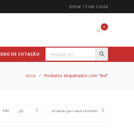
Entrar
/
Criar Conta
0
DIDO DE COTAÇÃO
Início
Produtos etiquetados com “led”
/
Ver
20
Ordenar por mais recentes