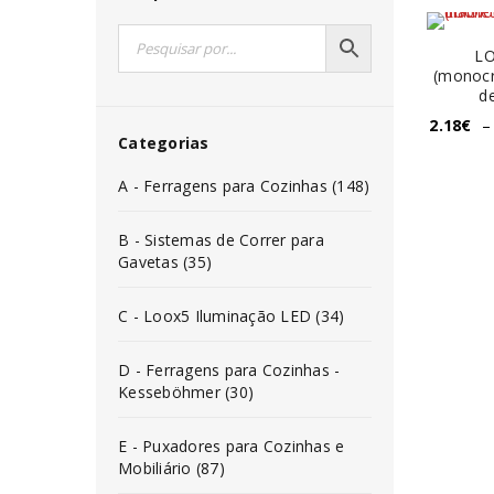
LO
(monocr
d
2.18
€
–
Categorias
A - Ferragens para Cozinhas (148)
B - Sistemas de Correr para
Gavetas (35)
C - Loox5 Iluminação LED (34)
D - Ferragens para Cozinhas -
Kesseböhmer (30)
E - Puxadores para Cozinhas e
Mobiliário (87)