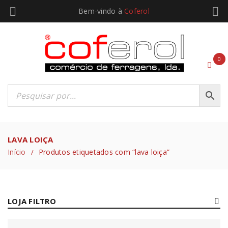
Bem-vindo à
Coferol
0
LAVA LOIÇA
Início
Produtos etiquetados com “lava loiça”
/
LOJA FILTRO