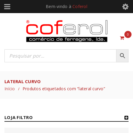
Bem-vindo à
Coferol
0
LATERAL CURVO
Início
Produtos etiquetados com “lateral curvo”
/
LOJA FILTRO