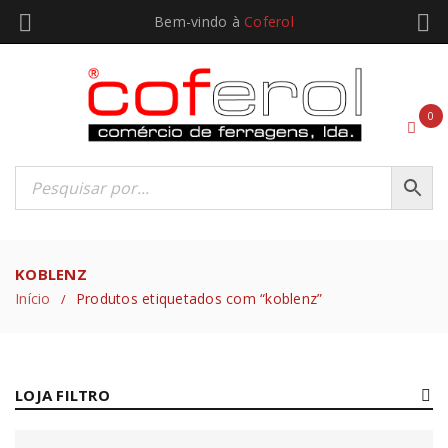
Bem-vindo à
Coferol
0
KOBLENZ
Início
Produtos etiquetados com “koblenz”
/
LOJA FILTRO