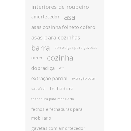
interiores de roupeiro
asa
amortecedor
asas cozinha folheto coferol
asas para cozinhas
barra
corrediças para gavetas
cozinha
correr
dobradiça
dtc
extração parcial
extração total
fechadura
extraível
fechadura para mobiliário
fechos e fechaduras para
mobiliário
gavetas com amortecedor