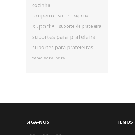
cozinha
roupeiro
superior
serie 4
suporte
suporte de prateleira
suportes para prateleira
suportes para prateleiras
varão de roupeiro
SIGA-NOS
TEMOS 