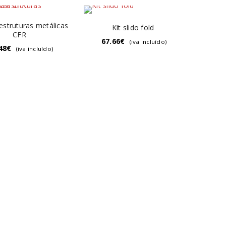
 estruturas metálicas
Kit slido fold
CFR
67.66
€
(iva incluído)
48
€
(iva incluído)