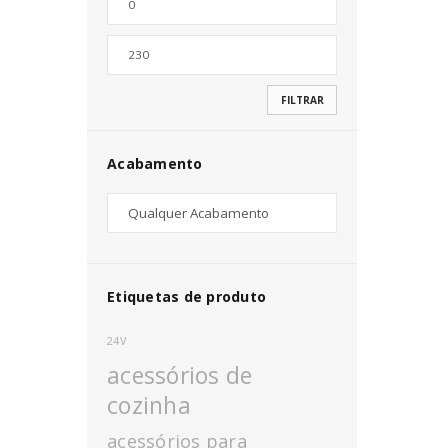
Nome de utilizador ou email
*
FILTRAR
Senha
*
Acabamento
INICIAR SESSÃO
PERDEU A SUA SENHA?
Etiquetas de produto
24V
acessórios de
cozinha
acessórios para