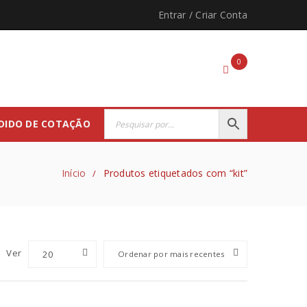
Entrar
/
Criar Conta
0
DIDO DE COTAÇÃO
Início
Produtos etiquetados com “kit”
/
Ver
20
Ordenar por mais recentes