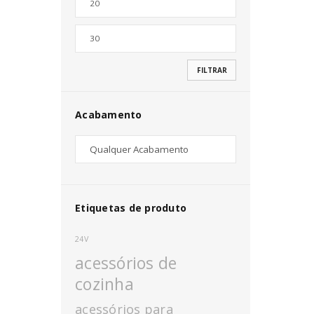
Nome de utilizador ou email
*
FILTRAR
Senha
*
Acabamento
INICIAR SESSÃO
PERDEU A SUA SENHA?
Etiquetas de produto
24V
acessórios de
cozinha
acessórios para