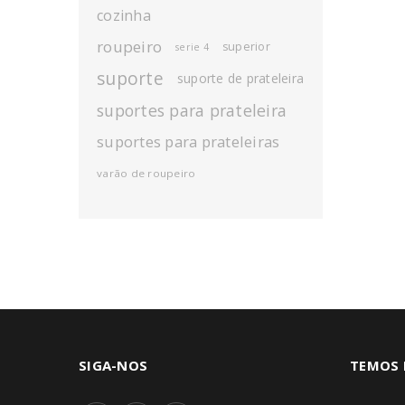
cozinha
roupeiro
superior
serie 4
suporte
suporte de prateleira
suportes para prateleira
suportes para prateleiras
varão de roupeiro
SIGA-NOS
TEMOS 