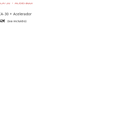
 CA-30 + Acelerador
62
€
(iva incluído)