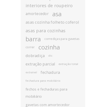
interiores de roupeiro
asa
amortecedor
asas cozinha folheto coferol
asas para cozinhas
barra
corrediças para gavetas
cozinha
correr
dobradiça
dtc
extração parcial
extração total
fechadura
extraível
fechadura para mobiliário
fechos e fechaduras para
mobiliário
gavetas com amortecedor