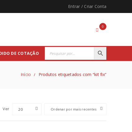
Entrar
/
Criar Conta
0
DIDO DE COTAÇÃO
Início
Produtos etiquetados com “kit fix”
/
Ver
20
Ordenar por mais recentes