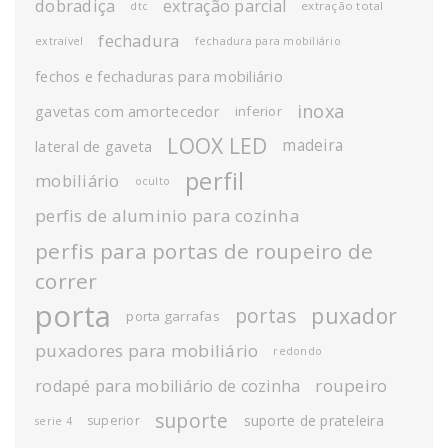
dobradiça
extração parcial
extração total
dtc
fechadura
extraível
fechadura para mobiliário
fechos e fechaduras para mobiliário
inoxa
gavetas com amortecedor
inferior
LOOX LED
madeira
lateral de gaveta
perfil
mobiliário
oculto
perfis de aluminio para cozinha
perfis para portas de roupeiro de
correr
porta
puxador
portas
porta garrafas
puxadores para mobiliário
redondo
roupeiro
rodapé para mobiliário de cozinha
suporte
suporte de prateleira
superior
serie 4