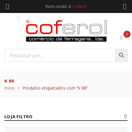
Bem-vindo à
Coferol
0
K 88
Início
Produtos etiquetados com “k 88”
/
LOJA FILTRO