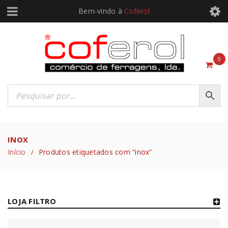
Bem-vindo à
Coferol
0
INOX
Início
Produtos etiquetados com “inox”
/
LOJA FILTRO