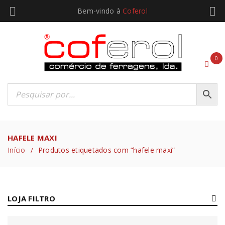
Bem-vindo à
Coferol
0
HAFELE MAXI
Início
Produtos etiquetados com “hafele maxi”
/
LOJA FILTRO