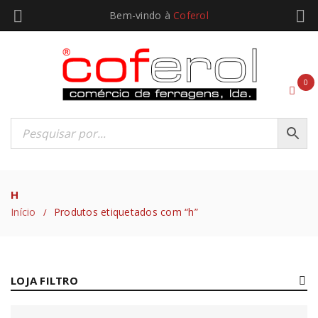
Bem-vindo à
Coferol
0
H
Início
Produtos etiquetados com “h”
/
LOJA FILTRO