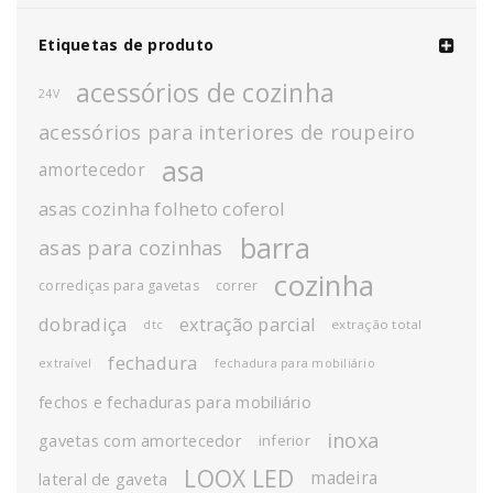
Etiquetas de produto
acessórios de cozinha
24V
acessórios para interiores de roupeiro
asa
amortecedor
asas cozinha folheto coferol
barra
asas para cozinhas
cozinha
corrediças para gavetas
correr
dobradiça
extração parcial
extração total
dtc
fechadura
extraível
fechadura para mobiliário
fechos e fechaduras para mobiliário
inoxa
gavetas com amortecedor
inferior
LOOX LED
madeira
lateral de gaveta