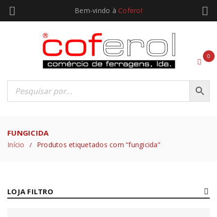
Bem-vindo à
Coferol
0
FUNGICIDA
Início
Produtos etiquetados com “fungicida”
/
LOJA FILTRO